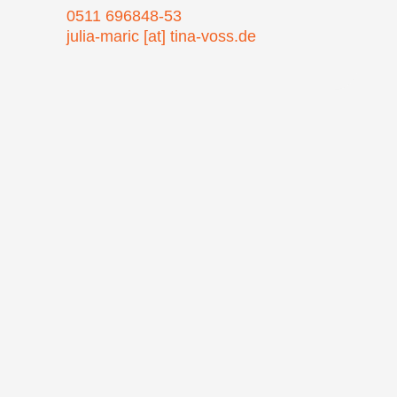
0511 696848-53
julia-maric [at] tina-voss.de

