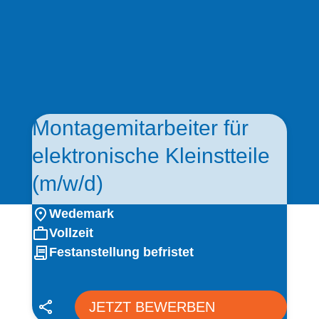
Montagemitarbeiter für
elektronische Kleinstteile
(m/w/d)
Wedemark
Vollzeit
Festanstellung befristet
JETZT BEWERBEN