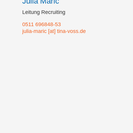
Julia Marić
Leitung Recruiting
0511 696848-53
julia-maric [at] tina-voss.de

