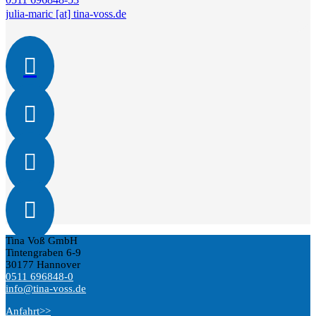
julia-maric [at] tina-voss.de




Tina Voß GmbH
Tintengraben 6-9
30177 Hannover
0511 696848-0
info@tina-voss.de
Anfahrt>>